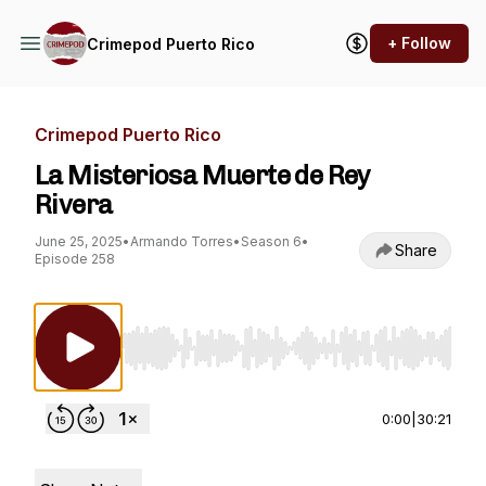
+ Follow
Crimepod Puerto Rico
Crimepod Puerto Rico
La Misteriosa Muerte de Rey
Rivera
June 25, 2025
•
Armando Torres
•
Season 6
•
Share
Episode 258
Use Left/Right to seek, Home/End to jump to st
0:00
|
30:21