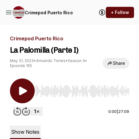
+ Follow
Crimepod Puerto Rico
Crimepod Puerto Rico
La Palomilla (Parte I)
May 31, 2023
•
Armando Torres
•
Season 4
•
Share
Episode 155
Use Left/Right to seek, Home/End to jump to st
0:00
|
27:09
Show Notes